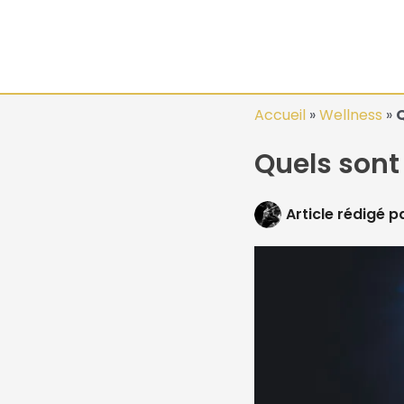
Aller
au
contenu
Accueil
»
Wellness
»
Q
Quels sont 
Article rédigé p