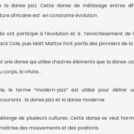
e la danse jazz.
Cette danse de métissage entres dif
ure africaine est
en constante évolution .
tés ont participé à l’évolution et à l’enrichissement d
ck Cole, puis Matt Mattox font partis des pionniers de la
 une danse qui utilise d’autres éléments que la danse Jaz
du corps, la chute…
e, le terme “modern-jazz” est utilisé pour définir 
 courants : la danse jazz et la danse moderne.
élange de plusieurs cultures. Cette danse se veut har
maîtrise des mouvements et des positions.