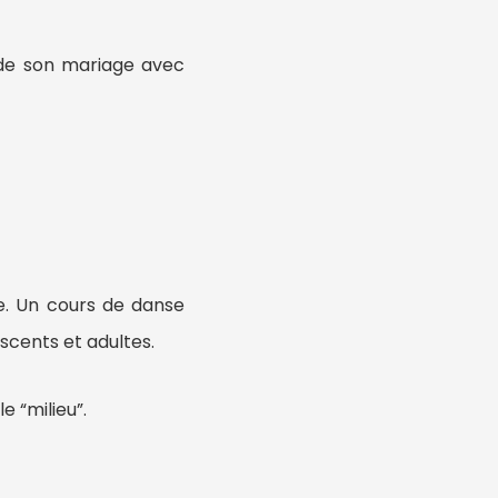
 de son mariage avec
e.
Un cours de danse
scents et adultes.
e “milieu”.