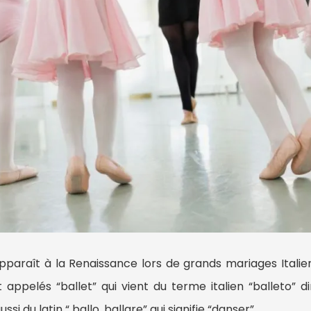
pparaît à la Renaissance lors de grands mariages Italie
appelés “ballet” qui vient du terme italien “balleto” di
ssi du latin “ ballo, ballare” qui signifie “danser”.