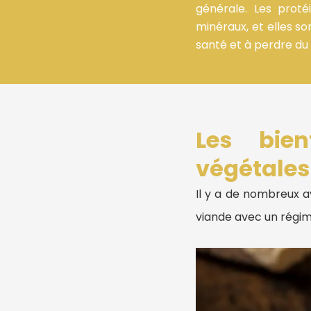
générale. Les proté
minéraux, et elles so
santé et à perdre du 
Les bien
végétales
Il y a de nombreux 
viande avec un régim