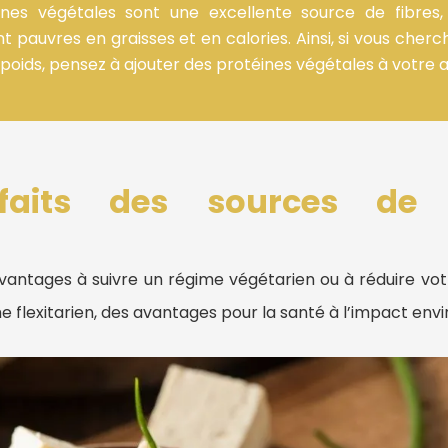
ines végétales sont une excellente source de fibres
nt pauvres en graisses et en calories. Ainsi, si vous cher
poids, pensez à ajouter des protéines végétales à votre a
faits des sources de 
avantages à suivre un régime végétarien ou à réduire v
e flexitarien, des avantages pour la santé à l’impact env