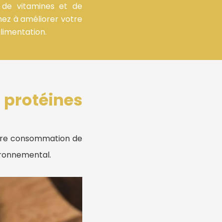
, de vitamines et de
chez à améliorer votre
limentation.
protéines
otre consommation de
ironnemental.