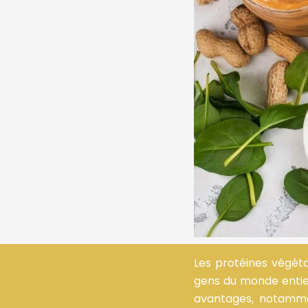
Les protéines végéta
gens du monde entier
avantages, notamme