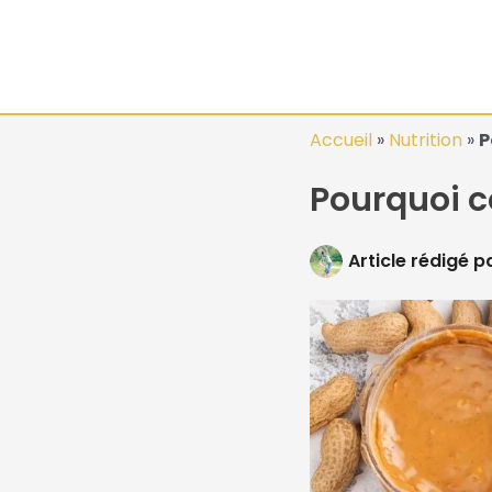
Aller
au
contenu
Accueil
»
Nutrition
»
P
Pourquoi c
Article rédigé p