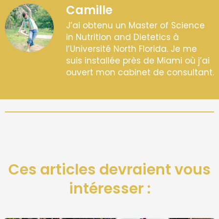
Camille
J’ai obtenu un Master of Science
in Nutrition and Dietetics à
l’Université North Florida. Je me
suis installée près de Miami où j’ai
ouvert mon cabinet de consultant.
Ces articles devraient vous
intéresser :