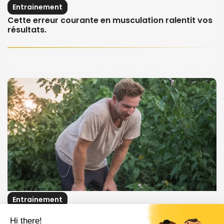
Entrainement
Cette erreur courante en musculation ralentit vos
résultats.
Entrainement
Découvrez cette méthode révolutionnaire pour
Hi there!
doubler votre endurance en un mois.