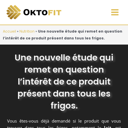
Aller
Main
au
Men
contenu
Accueil
»
Nutrition
»
Une nouvelle étude qui remet en question
l’intérêt de ce produit présent dans tous les frigos.
Une nouvelle étude qui
remet en question
l’intérêt de ce produit
présent dans tous les
frigos.
Vous êtes-vous déjà demandé si le produit que vous
trouvez dans tous les frigos, notamment le
lait
, est